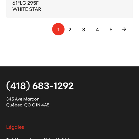
61"LG 295F
WHITE STAR
1
2
3
4
5
>
(418) 683-1292
345 Ave Marconi
Québec
,
QC
G1N 4A5
Légales