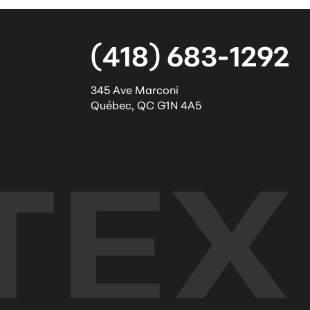
(418) 683-1292
345 Ave Marconi
Québec
,
QC
G1N 4A5