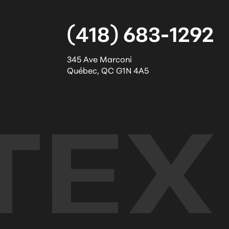
(418) 683-1292
345 Ave Marconi
Québec
,
QC
G1N 4A5