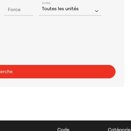
Unité
Force
erche
Code
Catégorie