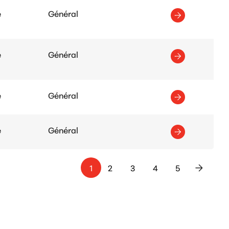
e
Général
e
Général
e
Général
e
Général
1
2
3
4
5
>