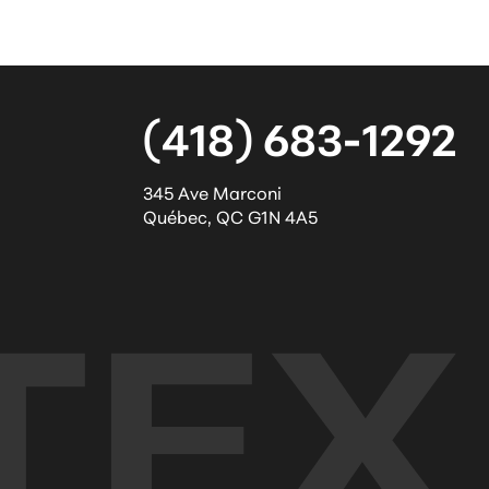
(418) 683-1292
345 Ave Marconi
Québec
,
QC
G1N 4A5