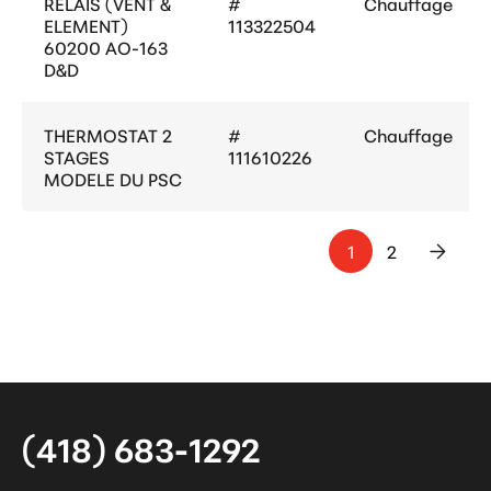
RELAIS (VENT &
#
Chauffage
ELEMENT)
113322504
60200 AO-163
D&D
THERMOSTAT 2
#
Chauffage
STAGES
111610226
MODELE DU PSC
1
2
>
(418) 683-1292