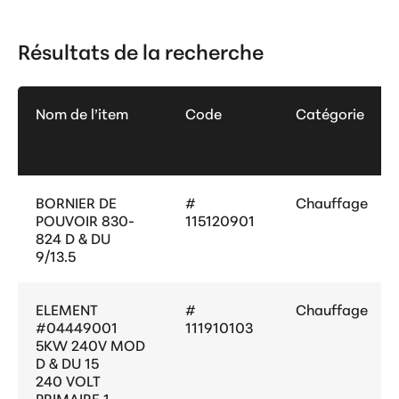
Résultats de la recherche
Nom de l’item
Code
Catégorie
BORNIER DE
#
Chauffage
POUVOIR 830-
115120901
824 D & DU
9/13.5
ELEMENT
#
Chauffage
#04449001
111910103
5KW 240V MOD
D & DU 15
240 VOLT
PRIMAIRE 1,