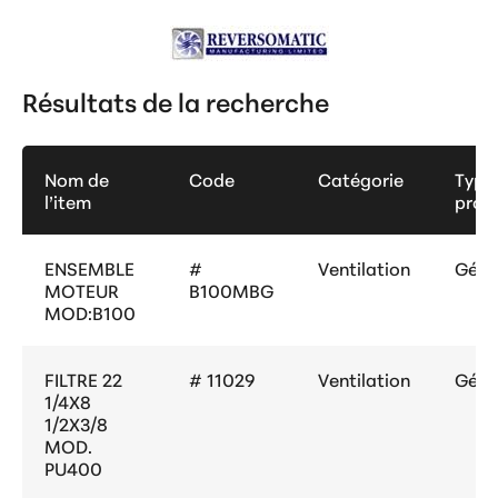
Résultats de la recherche
Nom de
Code
Catégorie
Type
l’item
prod
ENSEMBLE
#
Ventilation
Géné
MOTEUR
B100MBG
MOD:B100
FILTRE 22
# 11029
Ventilation
Géné
1/4X8
1/2X3/8
MOD.
PU400