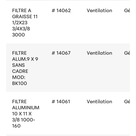
FILTRE A
# 14062
Ventilation
Géné
GRAISSE 11
1/2X23
3/4X3/8
3000
FILTRE
# 14067
Ventilation
Géné
ALUM.9 X 9
SANS
CADRE
MOD:
BK100
FILTRE
# 14061
Ventilation
Géné
ALUMINIUM
10 X 11 X
3/8 1000-
160