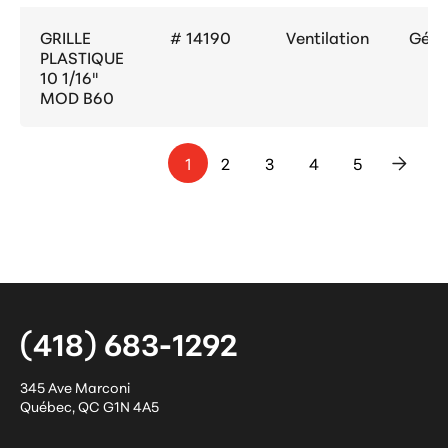
GRILLE
# 14190
Ventilation
Géné
PLASTIQUE
10 1/16"
MOD B60
1
2
3
4
5
>
(418) 683-1292
345 Ave Marconi
Québec
,
QC
G1N 4A5