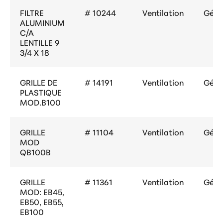
FILTRE
# 10244
Ventilation
Géné
ALUMINIUM
C/A
LENTILLE 9
3/4 X 18
GRILLE DE
# 14191
Ventilation
Géné
PLASTIQUE
MOD.B100
GRILLE
# 11104
Ventilation
Géné
MOD
QB100B
GRILLE
# 11361
Ventilation
Géné
MOD: EB45,
EB50, EB55,
EB100